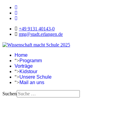
+49 9131 40143-0
mtg@stadt.erlangen.de
Home
">
Programm
Vorträge
">
Kidstour
">
Unsere Schule
">
Mail an uns
Suchen
Eine Nacht zum Experimentieren, Lernen, Staunen, Genießen
und Mitfiebern: