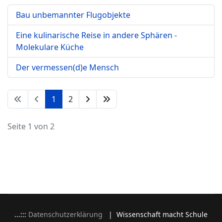
...:::
Datenschutzerklärung
| Wissenschaft macht Schule
2025, Marie-Therese-Gymnasium Erlangen, Alle Rechte
vorbehalten |
Impressum
:::...