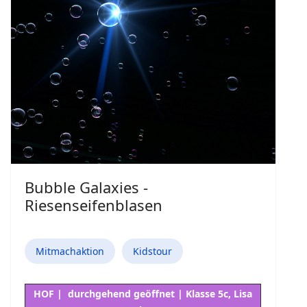
Bubble Galaxies -
Riesenseifenblasen
Mitmachaktion
Kidstour
HOF | durchgehend geöffnet | Klasse 5c, Lisa