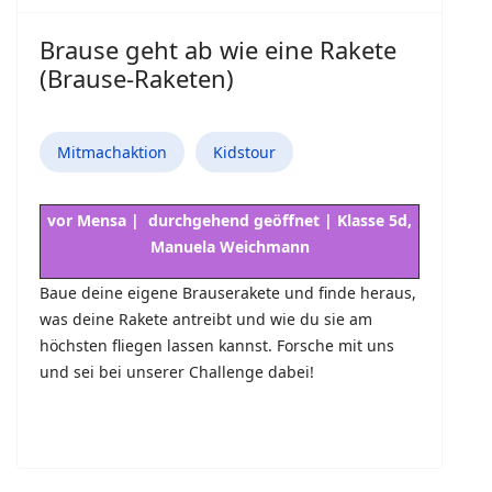
Bau unbemannter Flugobjekte
Eine kulinarische Reise in andere Sphären -
Molekulare Küche
Der vermessen(d)e Mensch
1
2
Seite 1 von 2