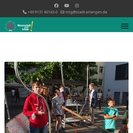
+49 9131 40143-0
mtg@stadt.erlangen.de