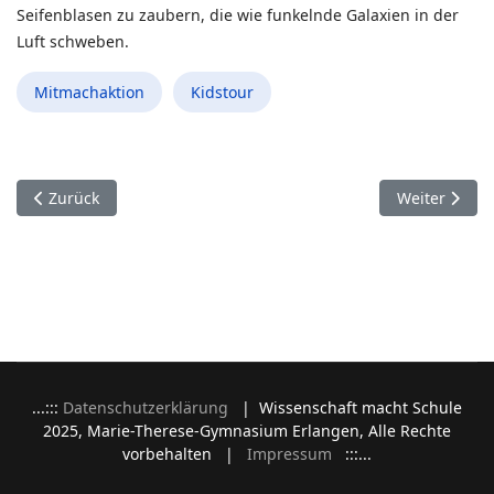
Seifenblasen zu zaubern, die wie funkelnde Galaxien in der
Luft schweben.
Mitmachaktion
Kidstour
Vorheriger Beitrag: Ein Himmel voller Geschichten
Nächster Bei
Zurück
Weiter
...:::
Datenschutzerklärung
| Wissenschaft macht Schule
2025, Marie-Therese-Gymnasium Erlangen, Alle Rechte
vorbehalten |
Impressum
:::...