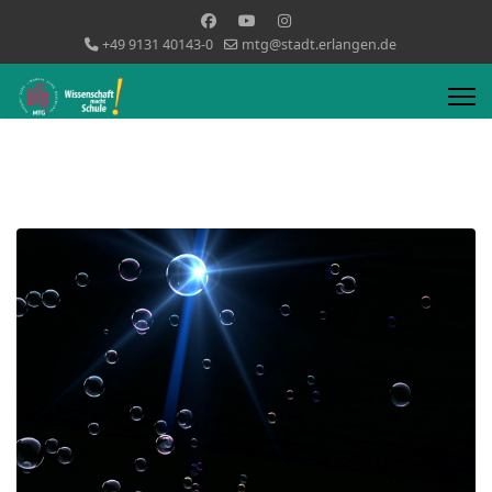
+49 9131 40143-0
mtg@stadt.erlangen.de