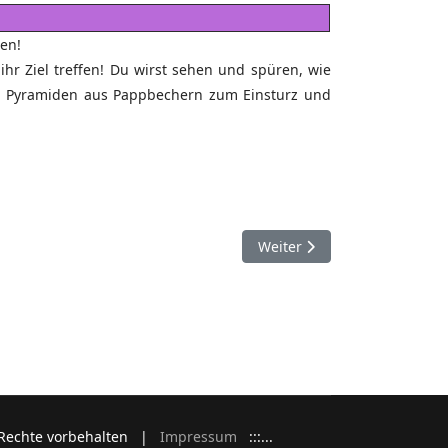
en!
 ihr Ziel treffen! Du wirst sehen und spüren, wie
stanz Pyramiden aus Pappbechern zum Einsturz und
Nächster Beitrag: Farben se
Weiter
e Rechte vorbehalten |
Impressum
:::...