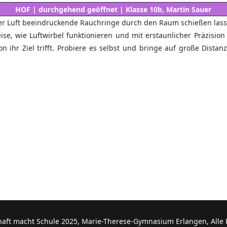
HOF | durchgehend geöffnet | Klasse 10b, Martin Sauer
 der Luft beeindruckende Rauchringe durch den Raum schießen lass
se, wie Luftwirbel funktionieren und mit erstaunlicher Präzision
ion ihr Ziel trifft. Probiere es selbst und bringe auf große Di
ft macht Schule 2025, Marie-Therese-Gymnasium Erlangen, All