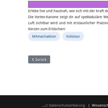
Erlebe live und hautnah, wie sich mit der Kraft
Die Vortex-Kanone zeigt dir auf spektakuläre Wei
Luft sichtbar wird und mit erstaunlicher Präzis
Kerzen zum Erlöschen!
Mitmachaktion
Kidstour
Vorheriger Beitrag: Heißer Draht XXL
Zurück
...:::
Datenschutzerklärung
| Wissenscha