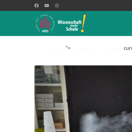
">
cur
Home
Programm
Vorträge