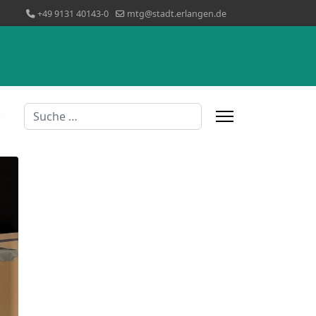
+49 9131 40143-0
mtg@stadt.erlangen.de
Suchen
ns