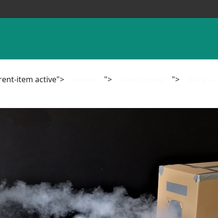
rent-item active">
">
">
Kidstour
Unsere Schule
Mail an u