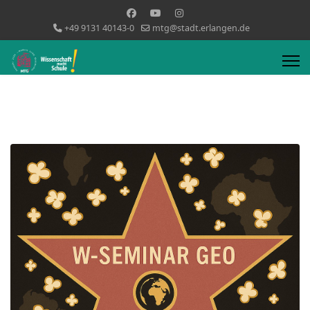
+49 9131 40143-0
mtg@stadt.erlangen.de